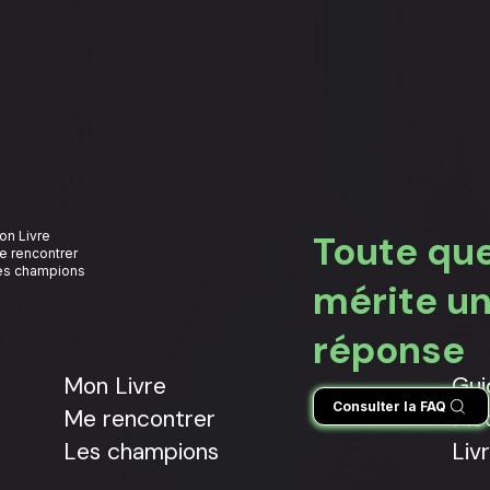
on Livre
Toute qu
e rencontrer
es champions
mérite u
réponse
Mon Livre
Gui
Consulter la FAQ
Me rencontrer
Mod
Les champions
Liv