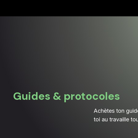
Guides & protocoles
Achètes ton guide
toi au travaille to