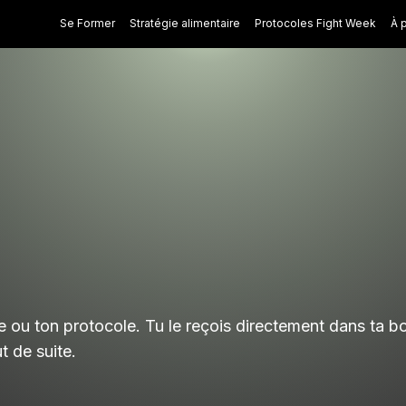
Se Former
Stratégie alimentaire
Protocoles Fight Week
À 
 ou ton protocole. Tu le reçois directement dans ta bo
ut de suite.