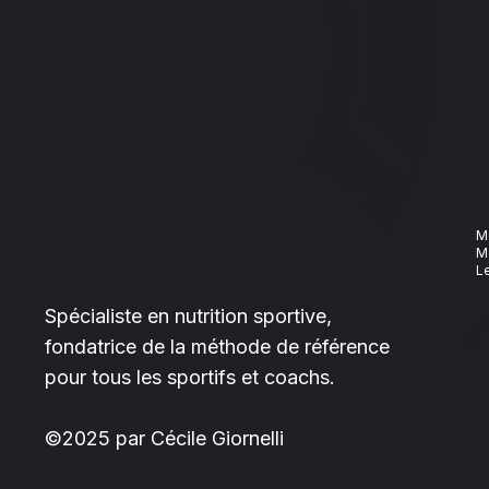
Nutrition
Nutrition
Academy
Academy
M
M
L
Spécialiste en nutrition sportive,
fondatrice de la méthode de référence
pour tous les sportifs et coachs.
©2025 par Cécile Giornelli