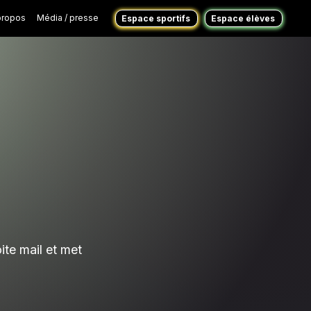
propos
Média / presse
Espace sportifs
Espace élèves
ite mail et met