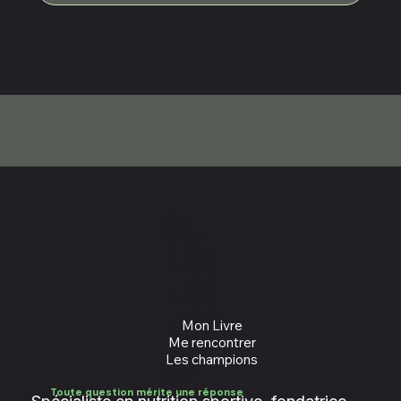
Nutrition
Nutrition
Academy
Academy
Mon Livre
Me rencontrer
Les champions
Toute question mérite une réponse