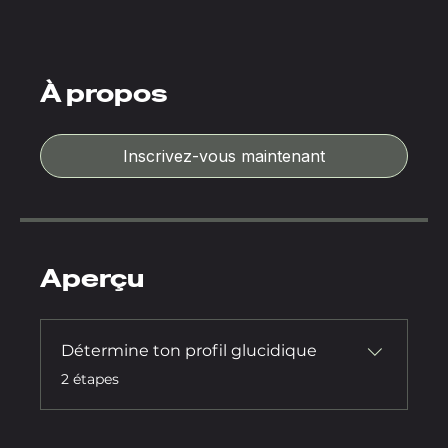
À propos
Inscrivez-vous maintenant
Aperçu
Détermine ton profil glucidique
.
2 étapes