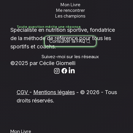
Academy
Academy
Mon Livre
Me rencontrer
Les champions
Toute question mérite une réponse
Spécialiste en nutrition sportive, fondatrice
de la méthode de référence pour tous les
Consulter la FAQ
sportifs et coachs.
Suivez-moi sur les réseaux
©2025 par Cécile Giornelli
CGV
-
Mentions légales
- © 2026 - Tous
droits réservés.
Mon Livre