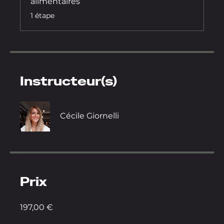
alimentaires
.
1 étape
Instructeur(s)
Cécile Giornelli
Prix
197,00 €