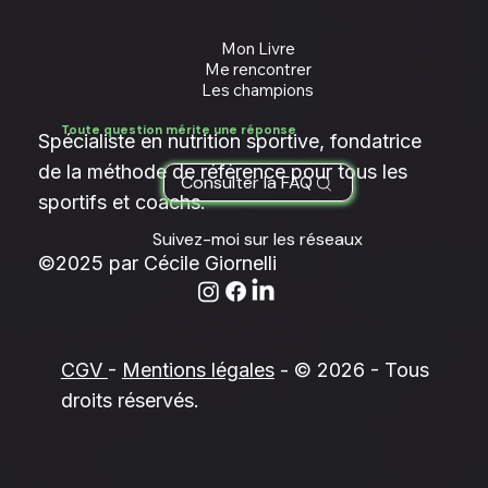
Nutrition
Nutrition
Academy
Academy
Mon Livre
Me rencontrer
Les champions
Toute question mérite une réponse
Spécialiste en nutrition sportive, fondatrice
de la méthode de référence pour tous les
Consulter la FAQ
sportifs et coachs.
Suivez-moi sur les réseaux
©2025 par Cécile Giornelli
CGV
-
Mentions légales
- © 2026 - Tous
droits réservés.