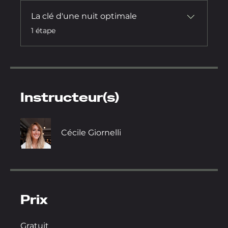
La clé d'une nuit optimale
.
1 étape
Instructeur(s)
Cécile Giornelli
Prix
Gratuit